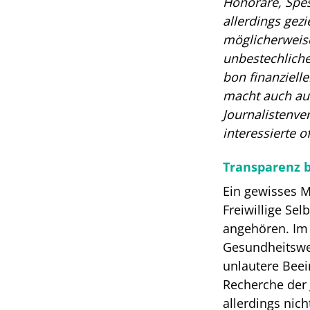
Honorare, Spe
allerdings gez
m
öglicherweis
u
nbestechliche
b
on finanziell
m
acht auch au
J
ournalistenve
i
nteressierte o
Transparenz ba
Ein gewisses M
Freiwillige Sel
angehören. Im
Gesundheitswe
unlautere Beei
Recherche der 
allerdings nic