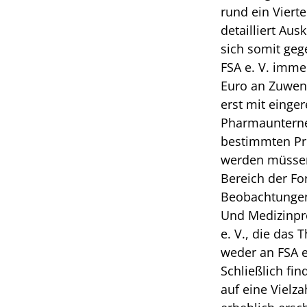
rund ein Viert
detailliert Au
sich somit geg
FSA e. V. immer
Euro an Zuwend
erst mit eing
Pharmaunterne
bestimmten Pro
werden müssen,
Bereich der Fo
Beobachtungen 
Und Medizinpro
e. V., die das
weder an FSA e
Schließlich fi
auf eine Vielz