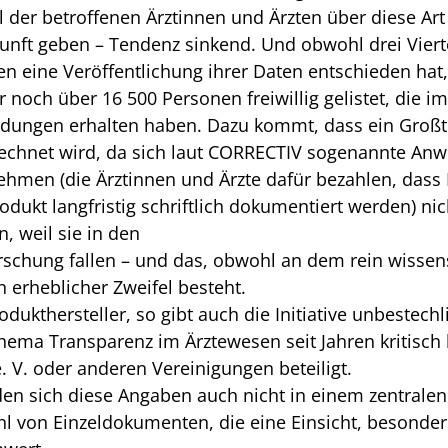
el der betroffenen Ärztinnen und Ärzten über diese 
skunft geben – Tendenz sinkend. Und obwohl drei Viert
en eine Veröffentlichung ihrer Daten entschieden hat
 noch über 16 500 Personen freiwillig gelistet, die i
ungen erhalten haben. Dazu kommt, dass ein Großtei
erechnet wird, da sich laut CORRECTIV sogenannte 
hmen (die Ärztinnen und Ärzte dafür bezahlen, dass
dukt langfristig schriftlich dokumentiert werden) ni
 weil sie in den
rschung fallen – und das, obwohl an dem rein wissen
erheblicher Zweifel besteht.
dukthersteller, so gibt auch die Initiative unbestech
 Thema Transparenz im Ärztewesen seit Jahren kritisch 
. V. oder anderen Vereinigungen beteiligt.
nden sich diese Angaben auch nicht in einem zentralen 
ahl von Einzeldokumenten, die eine Einsicht, besonders