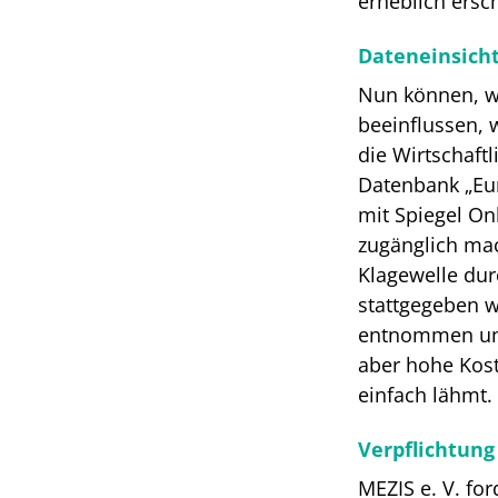
erheblich ersc
Dateneinsicht
Nun können, wi
beeinflussen, 
die Wirtschaft
Datenbank „Eur
mit Spiegel On
zugänglich mac
Klagewelle dur
stattgegeben w
entnommen und 
aber hohe Kost
einfach lähmt.
Verpflichtung
MEZIS e. V. fo