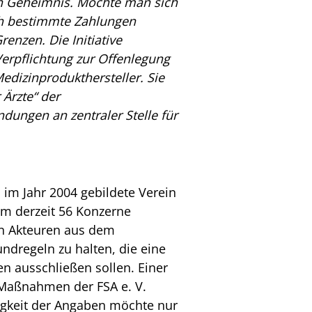
in Geheimnis. Möchte man s
ich
rch bestimmte Zahlungen
enzen. Die Initiative
Verpflichtung zur Offenlegung
dizinprodukthersteller. Sie
 Ärzte“ der
ungen an zentraler Stelle für
 im Jahr 2004 gebildete Verein
 dem derzeit 56 Konzerne
n Akteuren aus dem
dregeln zu halten, die eine
n ausschließen sollen. Einer
 Maßnahmen der FSA e. V.
ligkeit der Angaben möchte nur