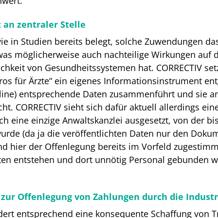
hwert.
 an zentraler Stelle
e in Studien bereits belegt, solche Zuwendungen da
was möglicherweise auch nachteilige Wirkungen auf 
lichkeit von Gesundheitssystemen hat. CORRECTIV setz
os für Ärzte“ ein eigenes Informationsinstrument e
line) entsprechende Daten zusammenführt und sie an e
ht. CORRECTIV sieht sich dafür aktuell allerdings ein
ch eine einzige Anwaltskanzlei ausgesetzt, von der bi
urde (da ja die veröffentlichten Daten nur den Dokume
hier der Offenlegung bereits im Vorfeld zugestimmt 
en entstehen und dort unnötig Personal gebunden wir
 zur Offenlegung von Zahlungen durch die Industr
rdert entsprechend eine konsequente Schaffung von T