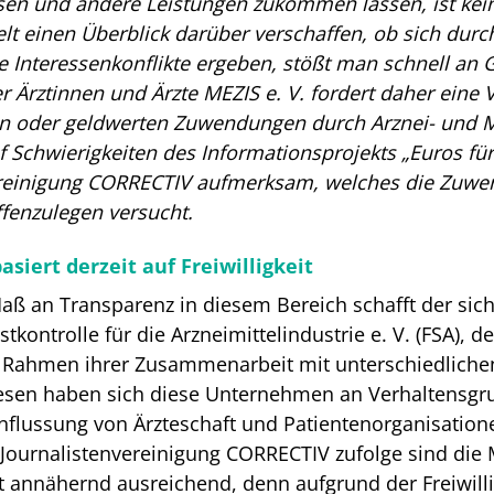
sen und andere Leistungen zukommen lassen, ist ke
ielt einen Überblick darüber verschaffen, ob sich du
e Interessenkonflikte ergeben, stößt man schnell an Gr
r Ärztinnen und Ärzte MEZIS e. V. fordert daher eine 
en oder geldwerten Zuwendungen durch Arznei- und Me
f Schwierigkeiten des Informationsprojekts „Euros für
reinigung CORRECTIV aufmerksam, welches die Zuwend
ffenzulegen versucht.
siert derzeit auf Freiwilligkeit
aß an Transparenz in diesem Bereich schafft der sich
bstkontrolle für die Arzneimittelindustrie e. V. (FSA),
 Rahmen ihrer Zusammenarbeit mit unterschiedliche
sen haben sich diese Unternehmen an Verhaltensgrun
nflussung von Ärzteschaft und Patientenorganisatione
Journalistenvereinigung CORRECTIV zufolge sind die
ht annähernd ausreichend, denn aufgrund der Freiwil