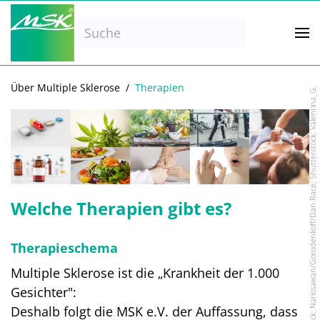
Zum Hauptinhalt springen
Über Multiple Sklerose
Therapien
Pixabay: qimono/Wild0ne/Rita E./andreas160578; Adobe Stock: Narissawan/Gorodenkoff/Dan Race; Shutterstock: Valentina_G.
Welche Therapien gibt es?
Therapieschema
Multiple Sklerose ist die „Krankheit der 1.000
Gesichter":
Deshalb folgt die MSK e.V. der Auffassung, dass