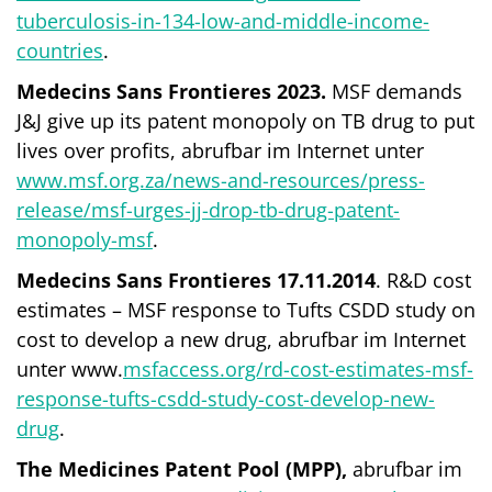
tuberculosis-in-134-low-and-middle-income-
countries
.
Medecins Sans Frontieres 2023.
MSF demands
J&J give up its patent monopoly on TB drug to put
lives over profits, abrufbar im Internet unter
www.msf.org.za/news-and-resources/press-
release/msf-urges-jj-drop-tb-drug-patent-
monopoly-msf
.
Medecins Sans Frontieres 17.11.2014
. R&D cost
estimates – MSF response to Tufts CSDD study on
cost to develop a new drug, abrufbar im Internet
unter www.
msfaccess.org/rd-cost-estimates-msf-
response-tufts-csdd-study-cost-develop-new-
drug
.
The Medicines Patent Pool (MPP),
abrufbar im