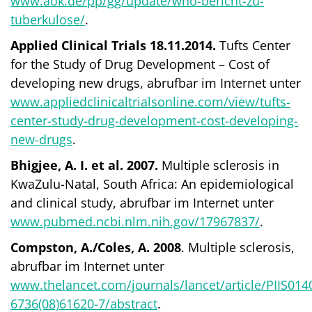
www.aok.de/pp/gg/update/who-bericht-zu-
tuberkulose/
.
Applied Clinical Trials 18.11.2014.
Tufts Center
for the Study of Drug Development – Cost of
developing new drugs, abrufbar im Internet unter
www.appliedclinicaltrialsonline.com/view/tufts-
center-study-drug-development-cost-developing-
new-drugs
.
Bhigjee, A. I. et al. 2007.
Multiple sclerosis in
KwaZulu-Natal, South Africa: An epidemiological
and clinical study, abrufbar im Internet unter
www.pubmed.ncbi.nlm.nih.gov/17967837/
.
Compston, A./Coles, A. 2008
. Multiple sclerosis,
abrufbar im Internet unter
www.thelancet.com/journals/lancet/article/PIIS014
6736(08)61620-7/abstract
.