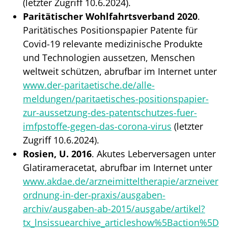
(letzter Zugriff 10.6.2024).
Paritätischer Wohlfahrtsverband 2020
.
Paritätisches Positionspapier Patente für
Covid-19 relevante medizinische Produkte
und Technologien aussetzen, Menschen
weltweit schützen, abrufbar im Internet unter
www.der-paritaetische.de/alle-
meldungen/paritaetisches-positionspapier-
zur-aussetzung-des-patentschutzes-fuer-
imfpstoffe-gegen-das-corona-virus
(letzter
Zugriff 10.6.2024).
Rosien, U. 2016
. Akutes Leberversagen unter
Glatirameracetat, abrufbar im Internet unter
www.akdae.de/arzneimitteltherapie/arzneiver
ordnung-in-der-praxis/ausgaben-
archiv/ausgaben-ab-2015/ausgabe/artikel?
tx_lnsissuearchive_articleshow%5Baction%5D