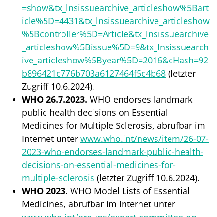
=show&tx_lnsissuearchive_articleshow%5Bart
icle%5D=4431&tx_lnsissuearchive_articleshow
%5Bcontroller%5D=Article&tx_lnsissuearchive
_articleshow%5Bissue%5D=9&tx_lnsissuearch
ive_articleshow%5Byear%5D=2016&cHash=92
b896421c776b703a6127464f5c4b68
(letzter
Zugriff 10.6.2024).
WHO 26.7.2023.
WHO endorses landmark
public health decisions on Essential
Medicines for Multiple Sclerosis, abrufbar im
Internet unter
www.who.int/news/item/26-07-
2023-who-endorses-landmark-public-health-
decisions-on-essential-medicines-for-
multiple-sclerosis
(letzter Zugriff 10.6.2024).
WHO
2023
. WHO Model Lists of Essential
Medicines, abrufbar im Internet unter