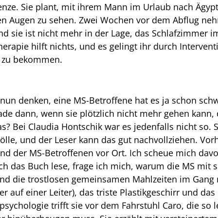
renze. Sie plant, mit ihrem Mann im Urlaub nach Ägyp
en Augen zu sehen. Zwei Wochen vor dem Abflug nehm
d sie ist nicht mehr in der Lage, das Schlafzimmer im
rapie hilft nichts, und es gelingt ihr durch Intervent
ik zu bekommen.
nun denken, eine MS-Betroffene hat es ja schon sch
ade dann, wenn sie plötzlich nicht mehr gehen kann, d
das? Bei Claudia Hontschik war es jedenfalls nicht so. 
rhölle, und der Leser kann das gut nachvollziehen. Vor
 Elend der MS-Betroffenen vor Ort. Ich scheue mich dav
s ich das Buch lese, frage ich mich, warum die MS mi
sind die trostlosen gemeinsamen Mahlzeiten im Gang
r auf einer Leiter), das triste Plastikgeschirr und das
ychologie trifft sie vor dem Fahrstuhl Caro, die so 