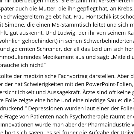
r hinüberbeugen muss. Sie erzählt mit versteinertem 
später auch die Mutter, die ihn gepflegt hat, an Kreb
n Schwiegereltern gelebt hat. Frau Hontschik ist schoc
mit Simone, die einen MS-Stammtisch leitet und sich m
hlt, gut auskennt. Und Ludwig, der ihr von seinem 
ewöhnlich gehbehindert) in seinen Schwerbehindert
r und gelernten Schreiner, der all das Leid um sich 
munmodulierendes Medikament aus und sagt: „Mitleid u
brauche ich nicht!“
llte der medizinische Fachvortrag darstellen. Aber de
er der hat Schwierigkeiten mit den PowerPoint-Folien, 
bersichtlichkeit und Aussagekraft. Ärzte sind oft kein
 Folie zeigte eine hohe und eine niedrige Säule: die 
druckend.“ Depressionen wurden laut einer der Folie
e Frage von Patienten nach Psychotherapie räumt er
n Innovationen würde man aber der Pharmaindustrie v
ie hört sich sagen, es sei früher die Aufgabe der Un