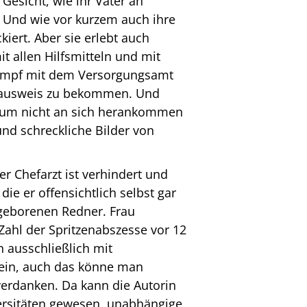
Gesicht, wie ihr Vater an
s. Und wie vor kurzem auch ihre
kiert. Aber sie erlebt auch
it allen Hilfsmitteln und mit
Kampf mit dem Versorgungsamt
enausweis zu bekommen. Und
herum nicht an sich herankommen
nd schreckliche Bilder von
r Chefarzt ist verhindert und
die er offensichtlich selbst gar
e geborenen Redner. Frau
Zahl der Spritzenabszesse vor 12
n ausschließlich mit
 ein, auch das könne man
erdanken. Da kann die Autorin
iversitäten gewesen, unabhängige