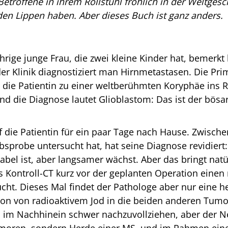
Betroffene in ihrem Rollstuhl fröhlich in der Weltge
den Lippen haben. Aber dieses Buch ist ganz anders.
jährige junge Frau, die zwei kleine Kinder hat, bemerk
er Klinik diagnostiziert man Hirnmetastasen. Die Pri
, die Patientin zu einer weltberühmten Koryphäe ins R
d die Diagnose lautet Glioblastom: Das ist der bösar
 die Patientin für ein paar Tage nach Hause. Zwischen 
sprobe untersucht hat, hat seine Diagnose revidiert: 
bel ist, aber langsamer wächst. Aber das bringt natür
s Kontroll-CT kurz vor der geplanten Operation einen 
cht. Dieses Mal findet der Pathologe aber nur eine he
tion von radioaktivem Jod in die beiden anderen Tumo
 im Nachhinein schwer nachzuvollziehen, aber der N