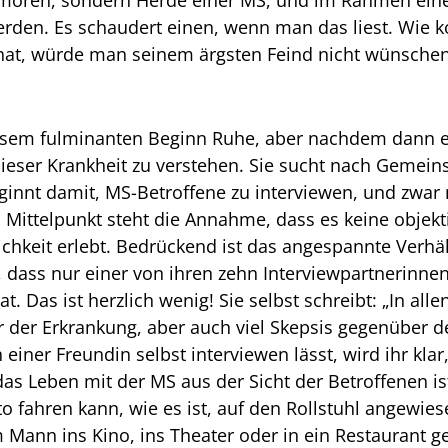
tumoren, sondern Herde einer MS, und im Rahmen eine
erden. Es schaudert einen, wenn man das liest. Wie 
t hat, würde man seinem ärgsten Feind nicht wünschen
diesem fulminanten Beginn Ruhe, aber nachdem dann e
ieser Krankheit zu verstehen. Sie sucht nach Gemeins
beginnt damit, MS-Betroffene zu interviewen, und zwar
m Mittelpunkt steht die Annahme, dass es keine objekt
ichkeit erlebt. Bedrückend ist das angespannte Verhä
t, dass nur einer von ihren zehn Interviewpartnerinne
at. Das ist herzlich wenig! Sie selbst schreibt: „In al
 der Erkrankung, aber auch viel Skepsis gegenüber de
n einer Freundin selbst interviewen lässt, wird ihr kla
das Leben mit der MS aus der Sicht der Betroffenen is
o fahren kann, wie es ist, auf den Rollstuhl angewies
 Mann ins Kino, ins Theater oder in ein Restaurant ge