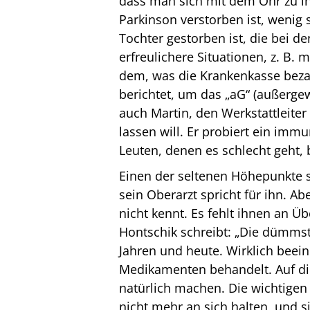
dass man sich mit dem Ohr zu ih
Parkinson verstorben ist, wenig 
Tochter gestorben ist, die bei de
erfreulichere Situationen, z. B. 
dem, was die Krankenkasse beza
berichtet, um das „aG“ (außerg
auch Martin, den Werkstattleite
lassen will. Er probiert ein im
Leuten, denen es schlecht geht, 
Einen der seltenen Höhepunkte so
sein Oberarzt spricht für ihn. Ab
nicht kennt. Es fehlt ihnen an Ü
Hontschik schreibt: „Die dümmste
Jahren und heute. Wirklich beein
Medikamenten behandelt. Auf di
natürlich machen. Die wichtige
nicht mehr an sich halten, und s